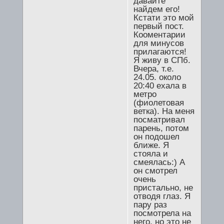
давайте
найдем его!
Кстати это мой
первый пост.
Кооментарии
для минусов
прилагаются!
Я живу в СПб.
Вчера, т.е.
24.05. около
20:40 ехала в
метро
(фиолетовая
ветка). На меня
посматривал
парень, потом
он подошел
ближе. Я
стояла и
смеялась:) А
он смотрел
очень
пристально, не
отводя глаз. Я
пару раз
посмотрела на
него, но это не