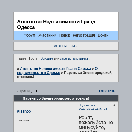
Агентство Недвижимости Гранд
Одесса
Форум
Участники
Поиск
Регистрация
Войти
Активные темы
Привет, Гость!
Войдите
или
зарегистрируйтесь
.
»
Агентство Недвижимости Гранд Одесса
»
О
недвижимости в Одессе
»
Парень со Звенигородской,
отзовись!
Страница:
1
Ответить
Парень со Звенигородской, отзовись!
1
Поделиться
2023-05-11 11:57:53
Kissnop
Ребят,
Новичок
пожалуйста не
минусуйте,