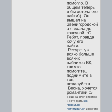
помогло. В
общем теперь
я бы хотела его
найти)) Он
вышел на
Звенигородской,
а я ехала до
конечной..:С
Ребят, правда
хочу его
найти.
Ресурс уж
всяко больше
всяких
пабликов ВК,
так что
помогите..
поднимите в
топ,
пожалуйста.
Весна, хочется
романтики :З
а ещё занялся спортом
и хочу знать
как
правильно
подтягиваться
и всё что